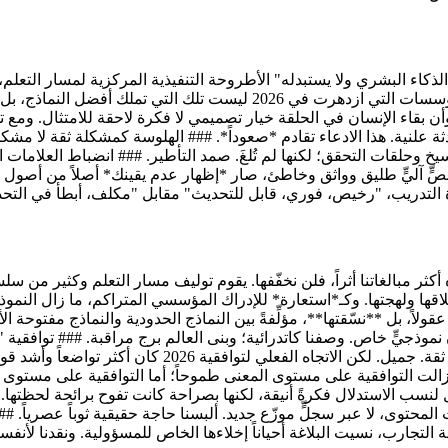
الذكاء البشري ولا يستبدله" الأطروحة التنفيذية المركزية لمسار التعلم
إتقان الأنماط، وأبقِ البشر حيث تهمّ الحكمة، صمدت بشكل لافت. المؤسسات ا
لنية. هذا الادعاء تقادم *صعوداً*. ### الهلوسة كمشكلة ثقة لا مشكلة ص
خ وحلقات التحقق؛ لكنها لم تُلغَ. صمد التأطير. ### انضباط العلاما
 نصٍّ آليٍّ طليق وواثق وخاطئ، صار *إظهار عدم يقينك* أصلاً من أصول ا
 التدريب، "رخيص، فوري، قابل للتحديث" مقابل "مكلف، أبطأ في التحد
 نموذج لغة المؤسسة (ELM) كهدفٍ للبناء هذه أكثر مبالغاتنا أثراً، فلن نخفّفها. يقوم تولي
أخلاقها ولهجتها. وكـ*استعارة* للإدراك المؤسسي المتراكم، ما زال النمو
20: لم تُدرّب معظم المؤسسات عقولاً، بل **نسّقتها**، مؤلِّفةً بين النماذج الحدودية والن
عبر نحوٍ دلاليٍّ مشترك غني (EIL-X) بوسوم أنطولوجيا وأخل
ما زالت التوافقية على مستوى المعنى طموحاً؛ أما التوافقية على مستوى 
المحتوى، لا عبر سجلٍّ موزّع جديد. ألبسنا حاجة حقيقية ثوباً عصرياً. #
لتجارب، نسيت البلاغة أحياناً إخلاءها الخاص للمسؤولية. ونقدنا لأنفس