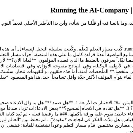
**يونيو 2026.** هذه الورقة مختلفة عن كل ما سبقها على running-ai.com. كُتب مسار التعلم ليُعلّم. وكُتب
مجال. نحن فريق خبراء Running-ai، وعلى مدى الأسابيع الماضية أعدنا قراءة كامل ما على هذه ال
 ديسمبر 2025. وبحلول يونيو 2026، جرى ما يكفي، في الأنظمة الوكيلة، وفي النماذج مفتوحة الأ
 ملخصاً.** الملخصات آمنة. أما هذه فتقييم، والتقييمات تنحاز. سنُسمّي أ
مؤلف الأكثر حدّة وأقل تسامحاً. جيد. هذا هو المقصود. *بقلم فريق خبراء nning-ai
طئ تقوم عليه ورقة بأكملها. ### ما رفضنا فعله - لم نُعِد كتابة التنبؤ
مقياس: هل مدّت الفكر في اتجاهات *مفيدة*. - لم نخلط بين "العالم لم يف
يارين مختلفين. قدّم مسار التعلم وعوداً تشغيلية للقادة؛ فينبغي أن
اص.