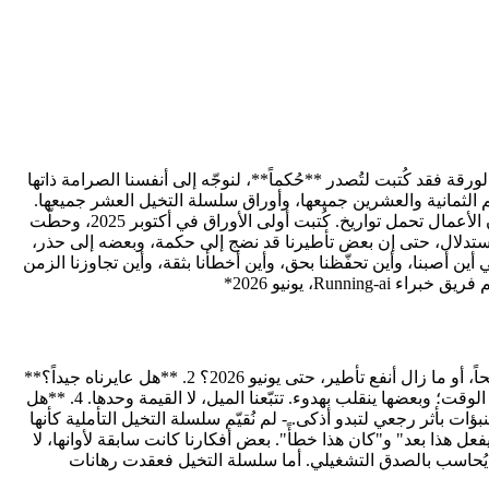
ت سلسلة التخيل لتتساءل. أما هذه الورقة فقد كُتبت لتُصدر **حُكماً**، لنوجّه إلى أنفسنا الصرامة ذاتها
منصة: أجزاء مسار التعلم الثمانية والعشرين جميعها، وأوراق سلسلة التخيل العشر جميعها.
ثمانٍ وثلاثون وثيقة. مئات الادعاءات. لم نقرأها بوصفنا مؤلفيها، بل بوصفنا نقّاداً يعرفون بالضبط ما الذي قصده المؤلفون. **لماذا الآن؟** لأن الأعمال تحمل تواريخ. كُتبت أولى الأوراق في أكتوبر 2025، وحطّت
وزان، وفي اقتصاديات الاستدلال، حتى إن بعض تأطيرنا قد نضج إلى حكمة، وبعضه إلى حذر،
ين أصبنا، وأين تحفّظنا بحق، وأين أخطأنا بثقة، وأين تجاوزنا الزمن
Ru، يونيو 2026*
لم نُقيّم بالانطباعات. طبّقنا أربعة اختبارات على كل ادعاء رئيسي في المتن. ### الاختبارات الأربعة 1. **هل صمد؟** هل ما زال الادعاء صحيحاً، أو ما زال أنفع تأطير، حتى يونيو 2026؟ 2. **هل عايرناه جيداً؟**
حين عبّرنا عن ثقة أو عدم يقين، هل كانت تلك المعايرة مبرَّرة بما تلاها؟ 3. **هل تقادم في الاتجاه الصحيح؟** بعض الادعاءات تزداد صدقاً مع الوقت؛ وبعضها ينقلب بهدوء. تتبّعنا الميل، لا القيمة وحدها. 4. **هل
ات بأثر رجعي لتبدو أذكى. - لم نُقيّم سلسلة التخيل التأملية كأنها
عل هذا بعد" و"كان هذا خطأً". بعض أفكارنا كانت سابقة لأوانها، لا
 يُحاسب بالصدق التشغيلي. أما سلسلة التخيل فعقدت رهانات