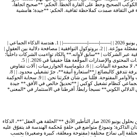
ى الكوكب الصحيح وحطّ على القارة الخطأ. الحكم: **صحيح اتجاهاً،
لف/آب كيز والراديو/الكتب عن مشاركة الذكاء في الثقافة صمدت كملاحظة ثقافية. الحكم: **جيدة؛ هامشية
نُقيّم الأوراق التأملية العشر لا بمعيار هل تحقّقت، فلم يكن ذلك غرضها قط، بل بمعيار هل مدّت الفكر في اتجاهات مفيدة. | الورقة | المدّ | حكم يونيو 2026 | |-------|-------|----------------| | 1. هندسة الذكاء الجماعي |
نماذج لغة مؤسسة موزّعة تشكّل شبكة إدراكية | **إطار مفيد، أوّليّةٌ خاطئة.** الشبكة تتشكّل عبر بروتوكولات الوكلاء/الأدوات، لا عبر نماذج مفصّلة موزّعة. | | 2. بروتوكول التوافقية | مصافحة دلالية بين العقول |
لوجيا. | | 3. التزامن الأخلاقي | مواءمة المفردات الأخلاقية عبر الشركات | **سابق لأوانه.** بالكاد تواءمت الشركات داخلياً؛
والتزامن الأخلاقي بين الشركات يبقى بعيداً. | | 4. نسيج الثقة | المنشأ وقابلية التدقيق كعملة للحقيقة | **الأكثر بُعد نظر.** صار المنشأ واعتمادات المحتوى والإصدارات الموقّعة همّاً حقيقياً في 2026. | | 5.
اقتصاديات الذكاء | تثمين البيانات والتعلم والمواءمة كأصول | **فئة صحيحة، وحدة خاطئة.** الوحدة الاقتصادية الحيّة صارت *الحلقة الوكيلة*، لا مجموعة البيانات. | | 6. دبلوماسية الخوارزميات | آلات تتفاوض
على القصد | **ما زالت خيالاً**، لكنه مفيد مع بدء أنظمة الوكلاء المتعددة "التفاوض" عبر استدعاء الأدوات. | | 7. سلسلة التوريد المعرفية | معرفة تتدفق كالبضائع | **استعارة أنيقة**، جرّ تشغيلي محدود. | | 8.
مشاعات اللغة | مستودعات مفتوحة للأوامر والأخلاق والأنطولوجيا | **تحقّقت جزئياً بهدوء** عبر النماذج مفتوحة الأوزان ومشاركة التقييمات والأوامر المفتوحة. قلّلنا من شأن فكرتنا نحن. | | 9. سحابة الحوكمة
لحوكمة الفعلية وطنية وعلى مستوى الشركة. | | 10. الحضارة الناشئة | الذكاء الجماعي كنظام تشغيل كوكبي | **تحديقٌ خالص في الأفق.** جيدة
لدلالي الكوني** نسيجاً رابطاً. أفرطنا في الاستثمار في *المعنى*
بعض لغتنا كانت ببساطة نتاج أواخر 2025. وتسميتها جزء من الصدق. ### "النموذج هو العقل" يُركّز المتن مراراً على النموذج كمقرٍّ للذكاء. لكن بحلول يونيو 2026 صار التأطير الأدق **"الحلقة هي العقل"**، الذكاء
ن الذاكرة؛ ونموذجٌ متواضع في حلقةٍ مُحكمة الهندسة قد يتفوّق عليه
 مختلفة إلى نماذج مختلفة (مفتوحة ومغلقة، كبيرة وصغيرة) بحسب