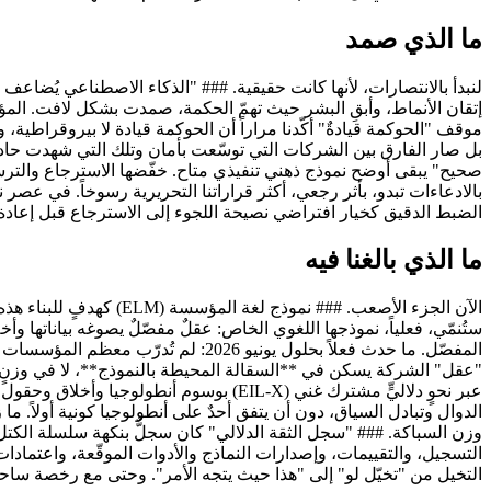
ما الذي صمد
لنبدأ بالانتصارات، لأنها كانت حقيقية. ### "الذكاء الاصطناعي يُضاعف 
بل صار الفارق بين الشركات التي توسّعت بأمان وتلك التي شهدت حادثة ع
صحيح" يبقى أوضح نموذج ذهني تنفيذي متاح. خفّضها الاسترجاع والترسي
بالادعاءات تبدو، بأثر رجعي، أكثر قراراتنا التحريرية رسوخاً. في عصر
الضبط الدقيق كخيار افتراضي نصيحة اللجوء إلى الاسترجاع قبل إعادة
ما الذي بالغنا فيه
الآن الجزء الأصعب. ###
ستُنمّي، فعلياً، نموذجها اللغوي الخاص: عقلٌ مفصّلٌ يصوغه بياناتها و
المفصّل. ما حدث فعلاً بحلول يونيو 26
الدوال وتبادل السياق، دون أن يتفق أحدٌ على أنطولوجيا كونية أولاً. 
التسجيل، والتقييمات، وإصدارات النماذج والأدوات الموقّعة، واعتمادات 
التخيل من "تخيّل لو" إلى "هذا حيث يتجه الأمر". وحتى مع رخصة ساحة ا