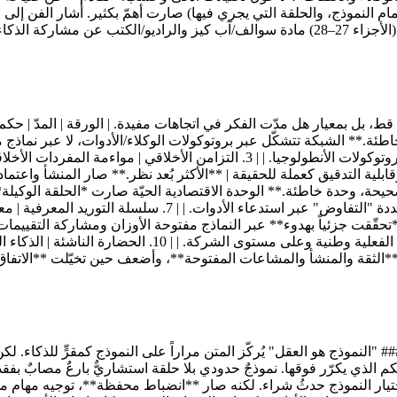
أمام النموذج، والحلقة التي يجري فيها) صارت أهمّ بكثير. أشار الفن إل
يحتاج تكملةً عن السياق والحلقات.** ### منظومة الذكاء الاصطناعي (الأجزاء 27–28) مادة سوا
**حاجة صحيحة، إجابة مُفرطة الهندسة.** بروتوكولات القدرة تغلب بروتوكولات الأنطو
العالمية | ذكاء دستوري بين المؤسسات | **طموحة**؛ بقيت ا
**الثقة والمنشأ والمشاعات المفتوحة**، وأضعف حين تخيّلت **الاتفاق ا
الذي يكرّر فوقها. نموذجٌ حدودي بلا حلقة استشاريٌّ بارعٌ مصابٌ بفقدا
 اختيار النموذج حدثُ شراء. لكنه صار **انضباط محفظة**، توجيه مهام