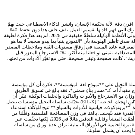
، اقرن دقة الآلة بحكمة الإنسان، وانشر الذكاء الاصطناعي حيث يهمّ
لتي ازدهرت في 2026 ليست تلك التي تملك أفضل النماذج، بل تلك التي فهم قادتها تقسيم العمل. نقف خلف هذا دون تحفظ. ###
موقف "الحوكمة قيادةٌ" أكّدنا مراراً أن الحوكمة قيادة لا بيروقراطية، وأن بقاء الإنسان في الحلقة خيار تصميمي لا فكرة لاحقة للامتثال. ومع تولّي الأنظمة الوكيلة سلطةً حقيقية في 2026، لم يعد هذا فكرة لطيفة
دق تأطير الهلوسة بأن "النموذج يتنبأ بما يبدو صحيحاً لا بما هو
ت المعرفية عادة المنصة في إرفاق مستويات الثقة وملاحظات المصدر
لمصداقية. نتمنى لو فعلنا منه أكثر. ### الاسترجاع المعزز قبل
يث"، كانت صحيحة وتبقى صحيحة، حتى مع تغيّر الأدوات من تحتها.
ف مسار التعلم وكثير من سلسلة التخيل على **نموذج لغة المؤسسة**، فكرة أن كل مؤسسة
ذج مفيداً. أما كـ*مسار بناءٍ ضمني*، فقد بالغ في تسويق الطريق
ماذج مفتوحة الأوزان مع الاسترجاع والأدوات والذاكرة والحلقات الوكيلة. تبيّن أن
"عقل" الشركة يسكن في **السقالة المحيطة بالنموذج**، لا في وزنٍ نموذجيٍّ خاص. وصفنا كاتدرائية؛ وبنى العالم برج مراقبة. ### توافقية "ابنِ لهجتك الخاصة" (EIL-X) تخيّلت سلسلة التخيل مؤسسات تتصل
اق وحقول ثقة. جميل. لكن الاتجاه الفعلي لتوافقية 2026 كان أكثر تواضعاً وأشد قوة: **بروتوكولات قياسية للأدوات والسياق** تتيح للوكلاء استدعاء
القدرة فقد شُحنت. بالغنا في وزن المصافحة الفلسفية وقلّلنا من
وزن السباكة. ### "سجل الثقة الدلالي" كان سجلٌّ بنكهة سلسلة الكتل لنسب الاستدلال فكرةً أنيقة، لكنها بصراحة كانت تفوح برائحة لحظتها. أهمّت المنشأ وقابلية التدقيق هائلاً في 2026، لكنها تحقّقت عبر
## نبرة الحتمية في الأوراق التأملية تنزلق عدة أوراق من سلسلة
نا يجب أن يشمل أسلوبنا.