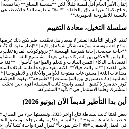
إتقان الأمر الخام أقل أهمية قليلاً، لكن **هندسة السياق** (ما تضعه 
بالنسبة للأطروحة الجوهرية.**
سلسلة التخيل، معادة التقييم
كوترٍ ختامي؛ لا كتنبؤ. | النمط واضح: كانت السلسلة أقوى حين تخيّلت 
المشترك وقلّلنا الاستثمار في *الآلية* المشتركة.
أين بدا التأطير قديماً الآن (يونيو 2026)
خاصية ناشئة عن نموذجٍ *مع* أدواته وذاكرته واسترجاعه ومنطق التحكم 
في العمل الحقيقي. ### "اختر نموذجاً" كقرارٍ لمرة واحدة كتبنا كأن