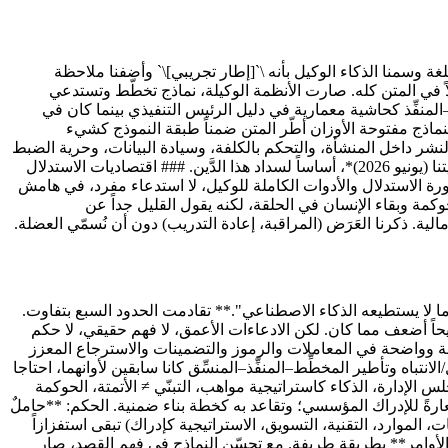
لغة وسمنا الذكاء الوكيل بأنه \`[إطار تجريبي]\` وأضفنا ملاحظة
 ذلك الحذر مبرَّراً في أكتوبر 2025. لكنه بحلول يونيو 2026 يُقرأ كأكثر تقديراتنا تقليلاً في المتن كله. صارت الأنظمة الوكيلة، نماذج تخطّط وتستدعي
2026، لا مغامرةً جانبية تأملية. عاملنا نمط المخطِّط–المنفِّذ كحاشية معمارية في دليل الرئيس التنفيذي بينما كان في
لنماذج مفتوحة الأوزان أطّر المتن ضمناً طبقة النموذج كشيء
 النشر داخل المنشأة، والتحكم بالكلفة، وسيادة البيانات، وحرية الضبط
الدقيق. محورٌ كامل من القرار التنفيذي، المفتوح مقابل المغلق كخيار محفظة، يكاد يكون غائباً عن العمل الأصلي. وُجدت ورقتنا الرفيقة، *رؤيتنا (يونيو 2026)*، أساساً لسداد هذا الدَّين. ### اقتصاديات الاستدلال
رة الاستدلال والأدوات الكاملة للوكيل، لا استدعاء مفرد، في هامش
مة وبقاء الإنسان في الحلقة، لكنه يقول القليل جداً عن
ن في يونيو 2026. ### الأسس (الأجزاء 1–3) - **أسس الذكاء الاصطناعي، "ما لا يستطيعه الذكاء الاصطناعي".** تقادمت الحدود السبع بتفاوت.
اً أضعف مما كان. لكن الادعاءات الأعمق، لا فهم حقيقي، لا حكم
ة وواضحة في المعاملات والرموز والتضمينات والاسترجاع المعزز
نتباه وتأطير المخطِّط–المنفِّذ–المنسِّق كانا سابقين لأوانهما، احتاجا
### القيادة والمؤسسة والتوليف (الأجزاء 4–23) - المادة التنظيمية ومادة مجلس الإدارة، الذكاء كاستراتيجية مواهب، التبنّي ≠ الأتمتة، الحوكمة
تعارةً للإدراك المؤسسي؛ وتقاعد به كخطة بناء ضمنية. الحكم: **حاملٌ
- إعادة تخيّل القادة وظيفةً وظيفةً (المالية، العمليات، الموارد، التقنية، التسويق، الاستراتيجية كإدراك) تبقى استفزازاً
ة الأوامر** بطريقة طريفة. مع تحسّن النماذج في فهم القصد، صار