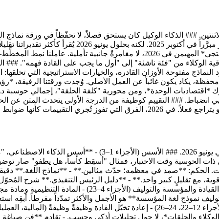
ثنتين. ### الذكاء الوكيل كان يستحق فصلاً، لا تحفّظاً في ورقة نماذج ال
تحريرية تحذّر من "بيانات إنتاجية طويلة الأمد محدودة". كان
الأدوات وتنفّذ عملاً متعدد الخطوات وتتعافى من أخطائها، الشكل *المنتجي* المهيمن في 
قية الوكلاء من "فئة ناشئة" إلى "أول ما يجب على القادة فهمه". ### ا
 النماذج مفتوحة الأوزان القادرة، والخيارات الاستراتيجية التي تخلقها:
حرّك *اقتصاديات الوحدة*، ومن محورية "كلفة الحلقة"، إجمالي حوسبة دو
 انضباط. ### التقييم كوظيفة من الدرجة الأولى يتحدث المتن عن الحوك
قبة، إعادة التدريب) دون أن نُسمّي العضلة.
تدقيقٌ جزءاً جزءاً لموقع مسار التعلم ذي الأجزاء الثمانية والعشري
ذات الحوسبة وقت الاختبار، فمثال "أسقِط كأساً، هل يطفو" صار توضيح
. الحكم: **صمد في معظمه؛ حدّث مثالين.** - **نماذج اللغة.** دقيق
ة، مع تقليلٍ كبير واحد.** - **دليل الرئيس التنفيذي.** شرح المُحوّل/الا
فقط أن يكونا أعلى صوتاً. الحكم: **منقوص الترويج، لا خاطئ.** 
وليف نموذج لغة المؤسسة** هو الأجمل والأكثر تمدّداً مفرطاً. أبقِه اس
للبناء وقديمٌ جزئياً.** ### دليل القيادة التنفيذية وفن صياغة الأوامر (الأجزاء 12–22، 24–26) 
ول *الوكلاء والحلقات*، لا حول تحليلات أذكى وحسب. - تقادم **فن صياغ