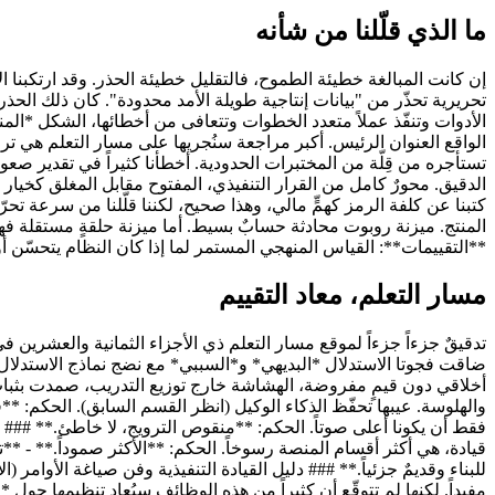
ما الذي قلّلنا من شأنه
إن كانت المبالغة خطيئة الطموح، فالتقليل خطيئة الحذر. وقد ارتكبنا الا
الواقع العنوان الرئيس. أكبر مراجعة سنُجريها على مسار التعلم هي تر
تستأجره من قِلّة من المختبرات الحدودية. أخطأنا كثيراً في تقدير صعود
كتبنا عن كلفة الرمز كهمٍّ مالي، وهذا صحيح، لكننا قلّلنا من سرعة ت
المنتج. ميزنة روبوت محادثة حسابٌ بسيط. أما ميزنة حلقةٍ مستقلة فهي
**التقييمات**: القياس المنهجي المستمر لما إذا كان النظام يتحسّن أو يتراجع فعلاً. في 2026، الفرق التي تفوز تُجري التقييمات كأنها ضوابط مالية. ذكرنا العَرَض (المرا
مسار التعلم، معاد التقييم
ضاقت فجوتا الاستدلال *البديهي* و*السببي* مع نضج نماذج الاستدلال 
أخلاقي دون قيمٍ مفروضة، الهشاشة خارج توزيع التدريب، صمدت بثبات
والهلوسة. عيبها تحفّظ الذكاء الوكيل (انظر القسم السابق). الحكم: **قوي
قيادة، هي أكثر أقسام المنصة رسوخاً. الحكم: **الأكثر صموداً.** - **ت
مفيداً. لكنها لم تتوقّع أن كثيراً من هذه الوظائف سيُعاد تنظيمها ح