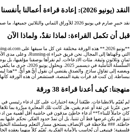
النقد (يونيو 2026): إعادة قراءة أعمالنا بأنفسنا | Running the AI-Company
نقد خبيرٍ صارم في يونيو 2026 للأوراق الثماني والثلاثين جميعها، ما صمد، وما بالغنا فيه أو قلّلنا من شأنه، وأين بدا التأطير الأصلي قديماً اليوم.
قبل أن تكمل القراءة: لماذا نقدٌ، ولماذا الآن
التي وجّهناها إلى ال
السلسلة التأملية في
وبعضه إلى تفاؤلٍ ساذج. والصدق يقتضي أن نقول أيُّ هو أيٌّ. **هذا ليس
ببساطة. إن كنت قد قرأت بقية المنصة، فستشعر أن هذه الورقة كأنها لقاء بتوأم ال
منهجنا: كيف أعدنا قراءة 38 ورقة
كان حاملاً للبناء؟** ادعاء خاطئ مدفون في حاشية أقل أهمية من ادعاء خا
تنبؤ. لم يكن غرضها قط أن تتنبأ، بل أن تمدّ حدود الفكر. نحكم عليها ب
خاطئة. ### ملاحظة في الإنصاف يستحق مسار التعلم وسلسلة التخيل مع
فلسفية؛ فينبغي أن تُحاسب بالأمانة الفكرية. نُقيّم كلاً منهما بعقده الخ